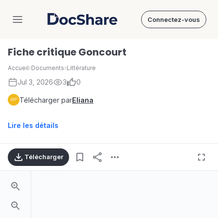
Connectez-vous
DocShare
Fiche critique Goncourt
Accueil
›
Documents
›
Littérature
Jul 3, 2026
3
0
Télécharger par
Eliana
Lire les détails
Télécharger