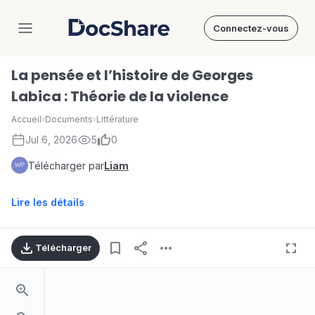
Connectez-vous
DocShare
La pensée et l’histoire de Georges
Labica : Théorie de la violence
Accueil
›
Documents
›
Littérature
Jul 6, 2026
5
0
Télécharger par
Liam
Lire les détails
Télécharger