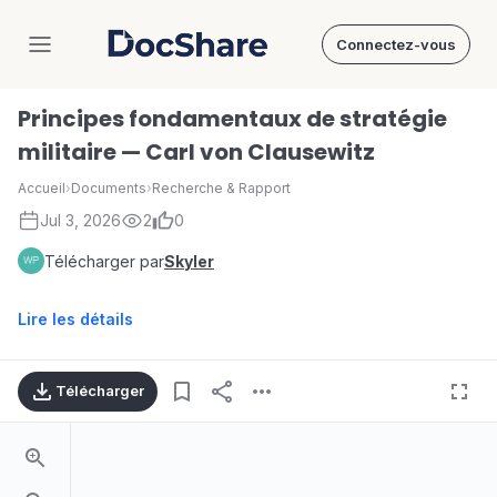
Connectez-vous
DocShare
Principes fondamentaux de stratégie
militaire — Carl von Clausewitz
Accueil
›
Documents
›
Recherche & Rapport
Jul 3, 2026
2
0
Télécharger par
Skyler
Lire les détails
Télécharger