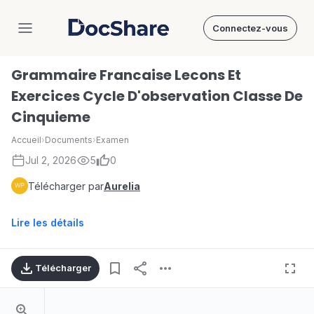
Connectez-vous
DocShare
Grammaire Francaise Lecons Et
Exercices Cycle D'observation Classe De
Cinquieme
Accueil
›
Documents
›
Examen
Jul 2, 2026
5
0
Télécharger par
Aurelia
Lire les détails
Télécharger