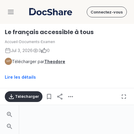
Connectez-vous
DocShare
Le français accessible à tous
Accueil
›
Documents
›
Examen
Jul 3, 2026
3
0
Télécharger par
Theodore
Lire les détails
Télécharger