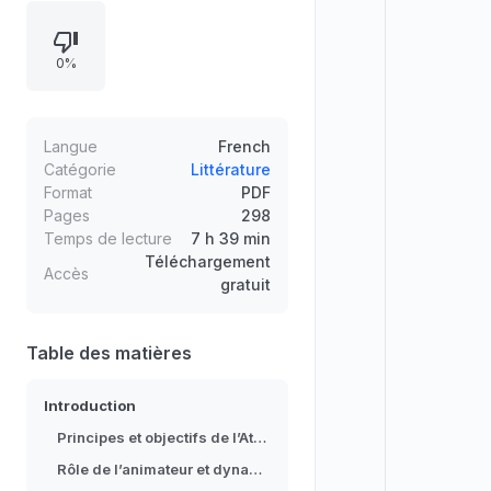
produit également et enrichit les
échanges. Structuré en quatre
0%
cycles de dix à quinze séances, le
livre offre des techniques
concrètes pour animer des groupes
d’adultes ou de jeunes et créer une
Langue
French
dynamique fondée sur la confiance
Catégorie
Littérature
Format
PDF
et le respect mutuel et envers soi.
Pages
298
Temps de lecture
7 h 39 min
Téléchargement
Accès
gratuit
Table des matières
Introduction
Principes et objectifs de l’Atelier d’Écriture Partagé®
Rôle de l’animateur et dynamique de groupe