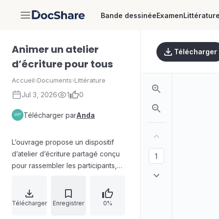
Bande dessinée
Examen
Littératur
DocShare
Animer un atelier
Télécharger
d’écriture pour tous
Accueil
›
Documents
›
Littérature
Jul 3, 2026
1
0
Télécharger par
Anda
L’ouvrage propose un dispositif
d’atelier d’écriture partagé conçu
pour rassembler les participants,
favoriser l’écoute et soutenir la
connaissance de soi à travers
l’appropriation des mots.
Télécharger
Enregistrer
0%
L’animateur, intégré au processus,