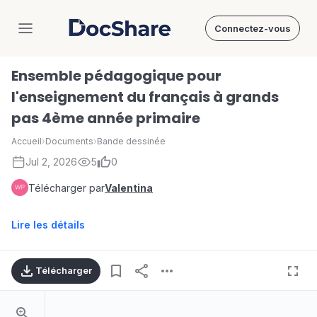
Connectez-vous
DocShare
Ensemble pédagogique pour
l'enseignement du français à grands
pas 4ème année primaire
Accueil
›
Documents
›
Bande dessinée
Jul 2, 2026
5
0
Télécharger par
Valentina
Lire les détails
Télécharger