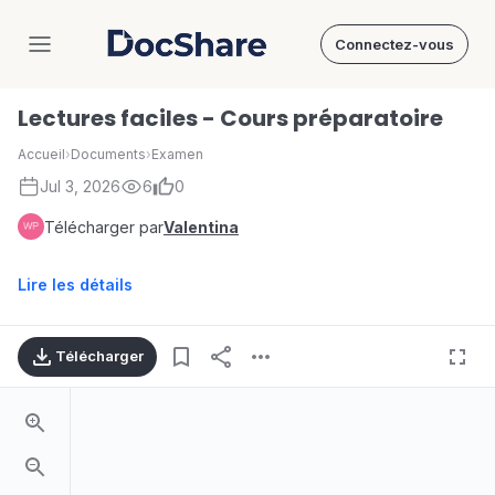
Connectez-vous
DocShare
Lectures faciles - Cours préparatoire
Accueil
›
Documents
›
Examen
Jul 3, 2026
6
0
Télécharger par
Valentina
Lire les détails
Télécharger