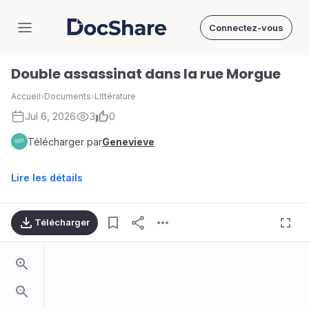
Connectez-vous
DocShare
Double assassinat dans la rue Morgue
Accueil
›
Documents
›
Littérature
Jul 6, 2026
3
0
Télécharger par
Genevieve
Lire les détails
Télécharger