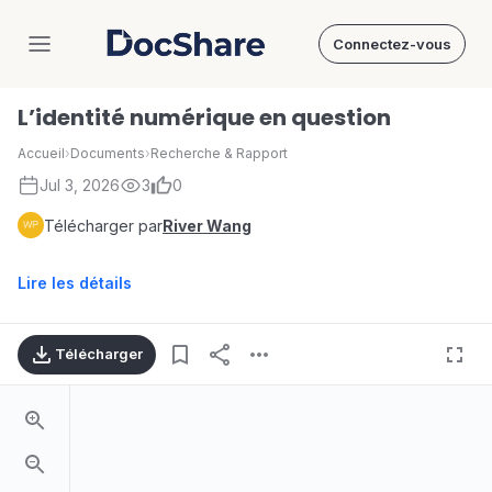
Connectez-vous
DocShare
L’identité numérique en question
Accueil
›
Documents
›
Recherche & Rapport
Jul 3, 2026
3
0
Télécharger par
River Wang
Lire les détails
Télécharger