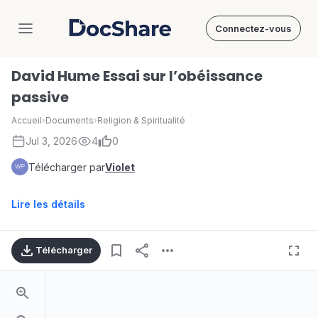
Connectez-vous
DocShare
David Hume Essai sur l’obéissance
passive
Accueil
›
Documents
›
Religion & Spiritualité
Jul 3, 2026
4
0
Télécharger par
Violet
Lire les détails
Télécharger