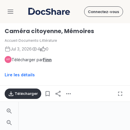
Connectez-vous
DocShare
Caméra citoyenne, Mémoires
Accueil
›
Documents
›
Littérature
Jul 3, 2026
4
0
Télécharger par
Finn
Lire les détails
Télécharger