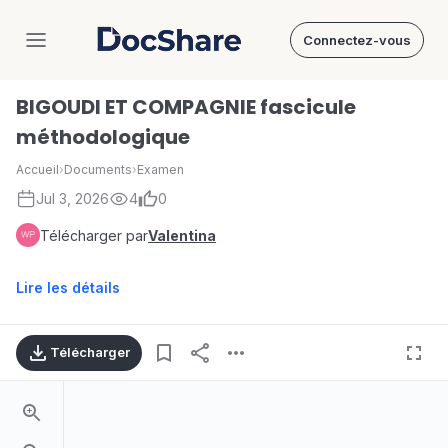
Connectez-vous
DocShare
BIGOUDI ET COMPAGNIE fascicule
méthodologique
Accueil
›
Documents
›
Examen
Jul 3, 2026
4
0
Télécharger par
Valentina
Lire les détails
Télécharger