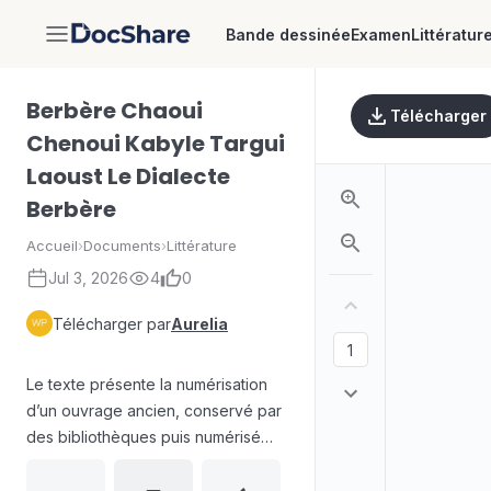
Bande dessinée
Examen
Littératur
DocShare
Berbère Chaoui
Télécharger
Chenoui Kabyle Targui
Laoust Le Dialecte
Berbère
Accueil
›
Documents
›
Littérature
Jul 3, 2026
4
0
Télécharger par
Aurelia
Le texte présente la numérisation
d’un ouvrage ancien, conservé par
des bibliothèques puis numérisé
par Google. Il explique le passage
dans le domaine public, avec des