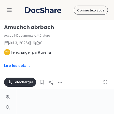
Connectez-vous
DocShare
Amuchch abrbach
Accueil
›
Documents
›
Littérature
Jul 3, 2026
6
0
Télécharger par
Aurelia
Lire les détails
Télécharger