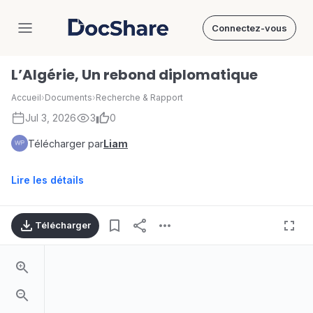
Connectez-vous
DocShare
L’Algérie, Un rebond diplomatique
Accueil
›
Documents
›
Recherche & Rapport
Jul 3, 2026
3
0
Télécharger par
Liam
Lire les détails
Télécharger