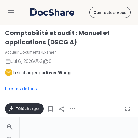
Connectez-vous
DocShare
Comptabilité et audit : Manuel et
applications (DSCG 4)
Accueil
›
Documents
›
Examen
Jul 6, 2026
3
0
Télécharger par
River Wang
Lire les détails
Télécharger